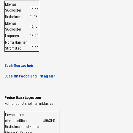
Ekenäs,
10:50
Südkoster
Ursholmen
11:45
Ekenäs,
13:10
Südkoster
Lagunen
16:20
Norra Hamnen,
16:50
Strömstad
Buch Montag heir
Buch Mittwoch und Fritag hier
Preise Ganztagestour
Führer auf Ursholmen inklusive
Erwachsene
einschließlich
395SEK
Ursholmen und Führer
Kinder 6-12 Jahre