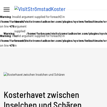
Warning
: Invalid argument supplied for foreach() in
/home/furhncom/visitstromstadkoster.com/plugins/system/helixultimate/sr
: Invalid
on line
479
argument
supplied
Warning
/home/furhncom/visitstromstadkoster.com/plugins/system
Warning
: Invalid argument supplied for foreach() in
for
/home/furhncom/visitstromstadkoster.com/plugins/system/helixultimate/sr
foreach()
on line
479
in
Kosterhavet zwischen
Inselchen und Schären