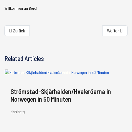
Willkommen an Bord!
Vorheriger Beitrag: Paradies Ramsö
Nächster Beit
Zurück
Weiter
Related Articles
Strömstad-Skjärhalden/Hvaleröarna in
Norwegen in 50 Minuten
dahlberg