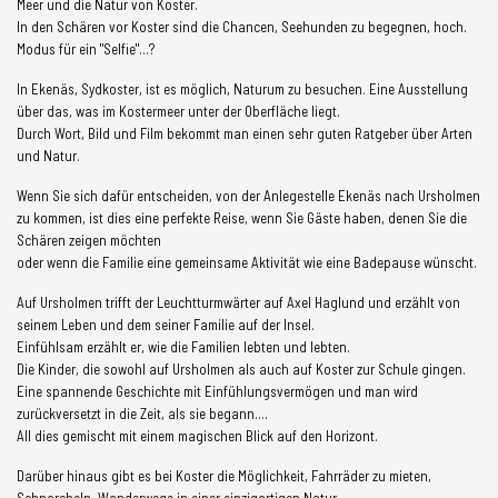
Meer und die Natur von Koster.
In den Schären vor Koster sind die Chancen, Seehunden zu begegnen, hoch.
Modus für ein "Selfie"...?
In Ekenäs, Sydkoster, ist es möglich, Naturum zu besuchen. Eine Ausstellung
über das, was im Kostermeer unter der Oberfläche liegt.
Durch Wort, Bild und Film bekommt man einen sehr guten Ratgeber über Arten
und Natur.
Wenn Sie sich dafür entscheiden, von der Anlegestelle Ekenäs nach Ursholmen
zu kommen, ist dies eine perfekte Reise, wenn Sie Gäste haben, denen Sie die
Schären zeigen möchten
oder wenn die Familie eine gemeinsame Aktivität wie eine Badepause wünscht.
Auf Ursholmen trifft der Leuchtturmwärter auf Axel Haglund und erzählt von
seinem Leben und dem seiner Familie auf der Insel.
Einfühlsam erzählt er, wie die Familien lebten und lebten.
Die Kinder, die sowohl auf Ursholmen als auch auf Koster zur Schule gingen.
Eine spannende Geschichte mit Einfühlungsvermögen und man wird
zurückversetzt in die Zeit, als sie begann....
All dies gemischt mit einem magischen Blick auf den Horizont.
Darüber hinaus gibt es bei Koster die Möglichkeit, Fahrräder zu mieten,
Schnorcheln, Wanderwege in einer einzigartigen Natur.