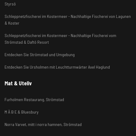
Styrsö
Schleppnetzfischerei im Kostermeer - Nachhaltige Fischerei von Lagunen
& Koster
Schleppnetzfischerei im Kostermeer - Nachhaltige Fischerei vom
Strömstad & Daftö Resort
Entdecken Sie Strömstad und Umgebung
Entdecken Sie Ursholmen mit Leuchtturmwärter Axel Haglund
Mat & Uteliv
Furholmen Restaurang, Strömstad
M Ä B E & Bluesbury
Norra Varvet, mitt i norra hamnen, Strömstad