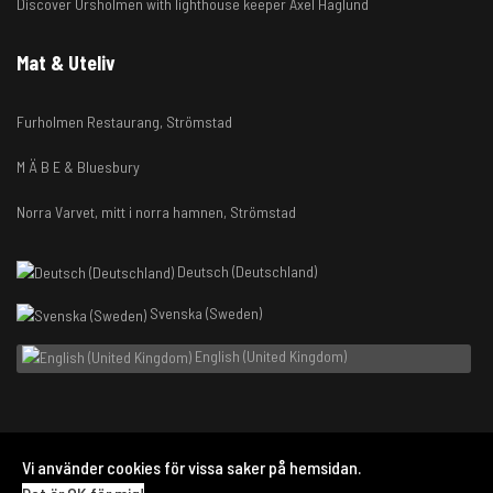
Discover Ursholmen with lighthouse keeper Axel Haglund
Mat & Uteliv
Furholmen Restaurang, Strömstad
M Ä B E & Bluesbury
Norra Varvet, mitt i norra hamnen, Strömstad
Deutsch (Deutschland)
Svenska (Sweden)
English (United Kingdom)
Vi använder cookies för vissa saker på hemsidan.
© 2026 Visit Strömstad Koster. Designed By DAHLBERGMEDIA