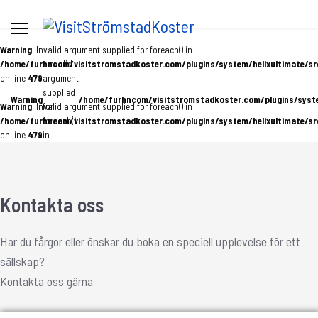
Warning
: Invalid argument supplied for foreach() in
/home/furhncom/visitstromstadkoster.com/plugins/system/helixultimate/sr
: Invalid
on line
479
argument
supplied
Warning
/home/furhncom/visitstromstadkoster.com/plugins/system
Warning
: Invalid argument supplied for foreach() in
for
/home/furhncom/visitstromstadkoster.com/plugins/system/helixultimate/sr
foreach()
on line
479
in
Kontakta oss
Har du fårgor eller önskar du boka en speciell upplevelse för ett
sällskap?
Kontakta oss gärna