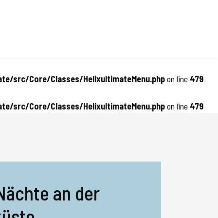
te/src/Core/Classes/HelixultimateMenu.php
on line
479
te/src/Core/Classes/HelixultimateMenu.php
on line
479
Nächte an der
üste