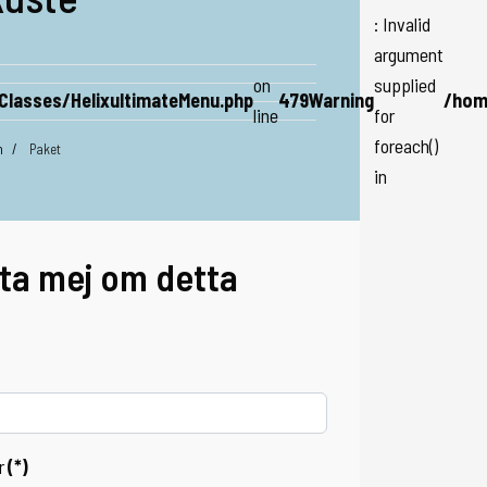
: Invalid
argument
on
supplied
Classes/HelixultimateMenu.php
479
Warning
/hom
line
for
foreach()
n
Paket
in
ta mej om detta
r
(*)