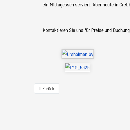
ein Mittagessen serviert. Aber heute in Greb
Kontaktieren Sie uns für Preise und Buchun
Vorheriger Beitrag: Drei Nächte in Bohuslän
Zurück