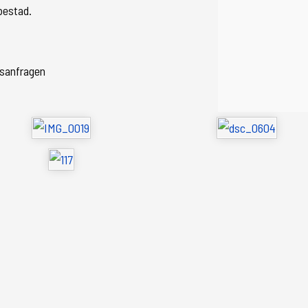
bestad.
gsanfragen