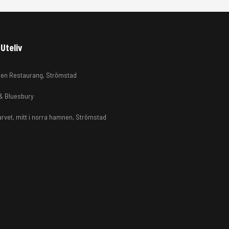
Uteliv
en Restaurang, Strömstad
 & Bluesbury
arvet, mitt i norra hamnen, Strömstad