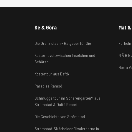
Se & Göra
Mat & 
Die Grenzlotsen - Ratgeber für Sie
Furholm
Kosterhavet zwischen Inselchen und
M Ä B E
Schären
Norra V
Kostertour aus Daftö
Paradies Ramsö
Schmuggeltour im Schärengarten® aus
Strömstad & Daftö Resort
Die Geschichte von Strömstad
Strömstad-Skjärhalden/Hvaleröarna in