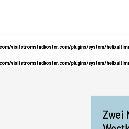
om/visitstromstadkoster.com/plugins/system/helixultima
om/visitstromstadkoster.com/plugins/system/helixultima
Zwei 
Westk