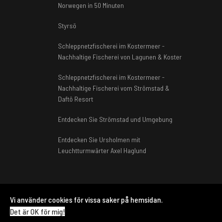
Norwegen in 50 Minuten
Styrsö
Schleppnetzfischerei im Kostermeer -
Nachhaltige Fischerei von Lagunen & Koster
Schleppnetzfischerei im Kostermeer -
Nachhaltige Fischerei vom Strömstad &
Daftö Resort
Entdecken Sie Strömstad und Umgebung
Entdecken Sie Ursholmen mit
Leuchtturmwärter Axel Haglund
Vi använder cookies för vissa saker på hemsidan.
© 2026 Visit Strömstad Koster. Designed By DAHLBERGME
Det är OK för mig!