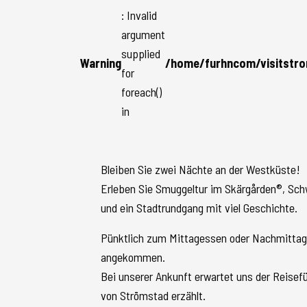
: Invalid
argument
supplied
Warning
/home/furhncom/visitstro
for
foreach()
in
Bleiben Sie zwei Nächte an der Westküste!
Erleben Sie Smuggeltur im Skärgården®, S
und ein Stadtrundgang mit viel Geschichte.
Pünktlich zum Mittagessen oder Nachmitta
angekommen.
Bei unserer Ankunft erwartet uns der Reisef
von Strömstad erzählt.