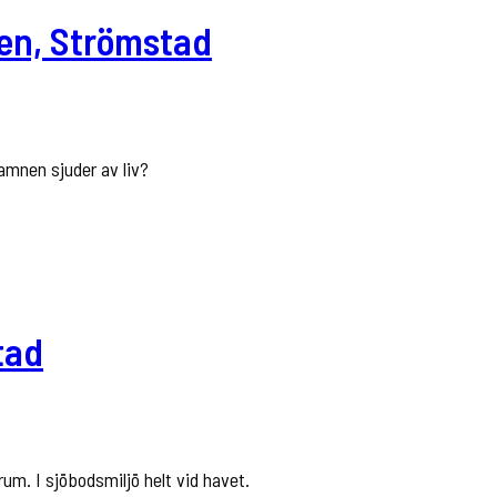
nen, Strömstad
hamnen sjuder av liv?
tad
m. I sjöbodsmiljö helt vid havet.