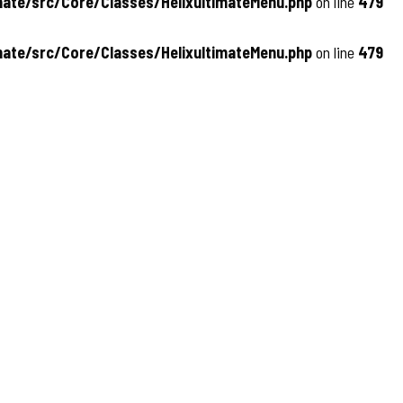
ate/src/Core/Classes/HelixultimateMenu.php
on line
479
ate/src/Core/Classes/HelixultimateMenu.php
on line
479