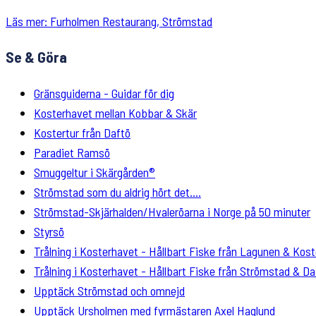
Läs mer: Furholmen Restaurang, Strömstad
Se & Göra
Gränsguiderna - Guidar för dig
Kosterhavet mellan Kobbar & Skär
Kostertur från Daftö
Paradiet Ramsö
Smuggeltur i Skärgården®
Strömstad som du aldrig hört det....
Strömstad-Skjärhalden/Hvaleröarna i Norge på 50 minuter
Styrsö
Trålning i Kosterhavet - Hållbart Fiske från Lagunen & Kost
Trålning i Kosterhavet - Hållbart Fiske från Strömstad & D
Upptäck Strömstad och omnejd
Upptäck Ursholmen med fyrmästaren Axel Haglund