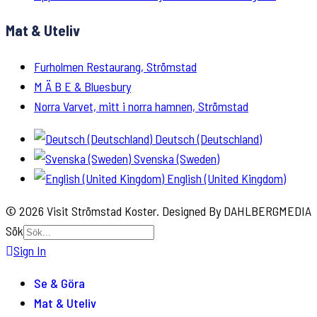
Mat & Uteliv
Furholmen Restaurang, Strömstad
M Ä B E & Bluesbury
Norra Varvet, mitt i norra hamnen, Strömstad
Deutsch (Deutschland)
Svenska (Sweden)
English (United Kingdom)
© 2026 Visit Strömstad Koster. Designed By DAHLBERGMEDIA
Sök
Sign In
Se & Göra
Mat & Uteliv