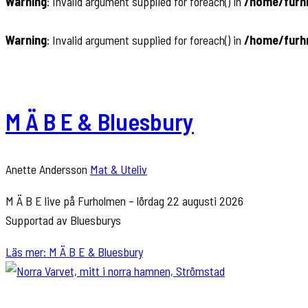
Warning
: Invalid argument supplied for foreach() in
/home/furhn
Warning
: Invalid argument supplied for foreach() in
/home/furhn
M Ä B E & Bluesbury
Anette Andersson
Mat & Uteliv
M Ä B E live på Furholmen – lördag 22 augusti 2026
Supportad av Bluesburys
Läs mer: M Ä B E & Bluesbury