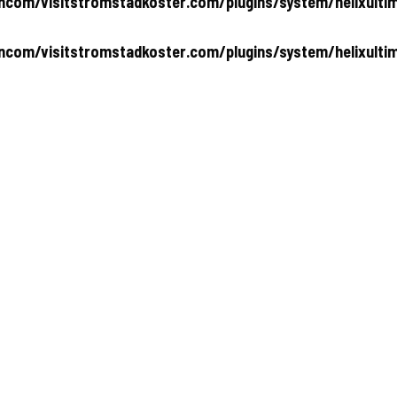
com/visitstromstadkoster.com/plugins/system/helixultim
com/visitstromstadkoster.com/plugins/system/helixultim