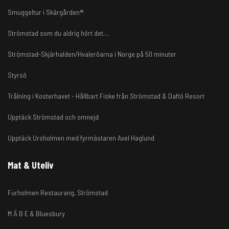
Smuggeltur i Skärgården®
Strömstad som du aldrig hört det....
Strömstad-Skjärhalden/Hvaleröarna i Norge på 50 minuter
Styrsö
Trålning i Kosterhavet - Hållbart Fiske från Strömstad & Daftö Resort
Upptäck Strömstad och omnejd
Upptäck Ursholmen med fyrmästaren Axel Haglund
Mat & Uteliv
Furholmen Restaurang, Strömstad
M Ä B E & Bluesbury