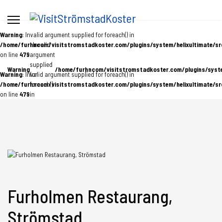
Warning
: Invalid argument supplied for foreach() in
/home/furhncom/visitstromstadkoster.com/plugins/system/helixultimate/sr
: Invalid
on line
479
argument
supplied
Warning
/home/furhncom/visitstromstadkoster.com/plugins/system
Warning
: Invalid argument supplied for foreach() in
for
/home/furhncom/visitstromstadkoster.com/plugins/system/helixultimate/sr
foreach()
on line
479
in
Furholmen Restaurang,
Strömstad